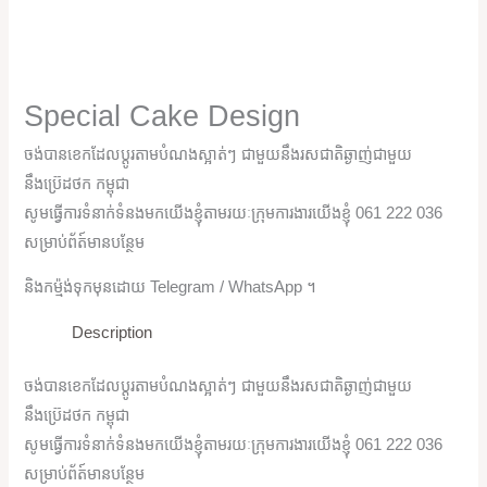
Special Cake Design
ចង់បានខេកដែលប្តូរតាមបំណងស្អាត់ៗ ជាមួយនឹងរសជាតិឆ្ងាញ់ជាមួយ
នឹងប្រ៊េដថក កម្ពុជា
សូមធ្វើការទំនាក់ទំនងមកយើងខ្ញុំតាមរយៈក្រុមការងារយើងខ្ញុំ 061 222 036
សម្រាប់ព័ត៍មានបន្ថែម
និងកម្ម៉ង់ទុកមុនដោយ Telegram / WhatsApp ។
Description
ចង់បានខេកដែលប្តូរតាមបំណងស្អាត់ៗ ជាមួយនឹងរសជាតិឆ្ងាញ់ជាមួយ
នឹងប្រ៊េដថក កម្ពុជា
សូមធ្វើការទំនាក់ទំនងមកយើងខ្ញុំតាមរយៈក្រុមការងារយើងខ្ញុំ 061 222 036
សម្រាប់ព័ត៍មានបន្ថែម