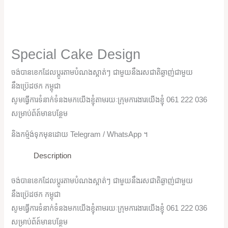
Special Cake Design
ចង់បានខេកដែលប្តូរតាមបំណងស្អាត់ៗ ជាមួយនឹងរសជាតិឆ្ងាញ់ជាមួយ
នឹងប្រ៊េដថក កម្ពុជា
សូមធ្វើការទំនាក់ទំនងមកយើងខ្ញុំតាមរយៈក្រុមការងារយើងខ្ញុំ 061 222 036
សម្រាប់ព័ត៍មានបន្ថែម
និងកម្ម៉ង់ទុកមុនដោយ Telegram / WhatsApp ។
Description
ចង់បានខេកដែលប្តូរតាមបំណងស្អាត់ៗ ជាមួយនឹងរសជាតិឆ្ងាញ់ជាមួយ
នឹងប្រ៊េដថក កម្ពុជា
សូមធ្វើការទំនាក់ទំនងមកយើងខ្ញុំតាមរយៈក្រុមការងារយើងខ្ញុំ 061 222 036
សម្រាប់ព័ត៍មានបន្ថែម