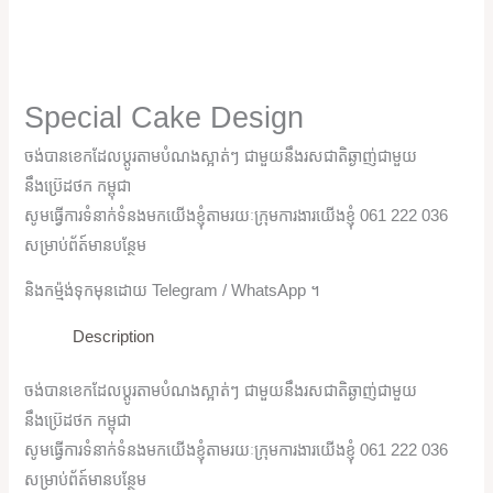
Special Cake Design
ចង់បានខេកដែលប្តូរតាមបំណងស្អាត់ៗ ជាមួយនឹងរសជាតិឆ្ងាញ់ជាមួយ
នឹងប្រ៊េដថក កម្ពុជា
សូមធ្វើការទំនាក់ទំនងមកយើងខ្ញុំតាមរយៈក្រុមការងារយើងខ្ញុំ 061 222 036
សម្រាប់ព័ត៍មានបន្ថែម
និងកម្ម៉ង់ទុកមុនដោយ Telegram / WhatsApp ។
Description
ចង់បានខេកដែលប្តូរតាមបំណងស្អាត់ៗ ជាមួយនឹងរសជាតិឆ្ងាញ់ជាមួយ
នឹងប្រ៊េដថក កម្ពុជា
សូមធ្វើការទំនាក់ទំនងមកយើងខ្ញុំតាមរយៈក្រុមការងារយើងខ្ញុំ 061 222 036
សម្រាប់ព័ត៍មានបន្ថែម