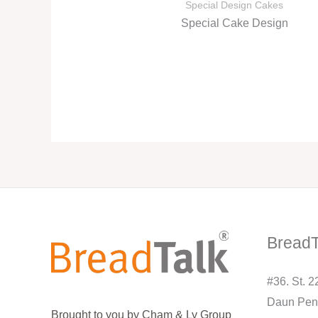
Special Design Cakes
Special Cake Design
BreadT
#36. St. 
Daun Pen
Brought to you by Cham & Ly Group