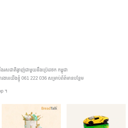
រសជាតិឆ្ងាញ់ជាមួយនឹងប្រ៊េដថក កម្ពុជា
ារងារយើងខ្ញុំ 061 222 036 សម្រាប់ព័ត៍មានបន្ថែម
pp ។