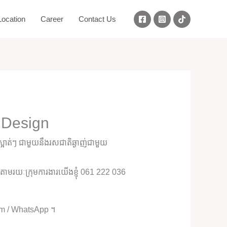
ocation
Career
Contact Us
 Design
អាត់ៗ ជាមួយនឹងរសជាតិឆ្ងាញ់ជាមួយ
ុំតាមរយៈក្រុមការងារយើងខ្ញុំ 061 222 036
ram / WhatsApp ។