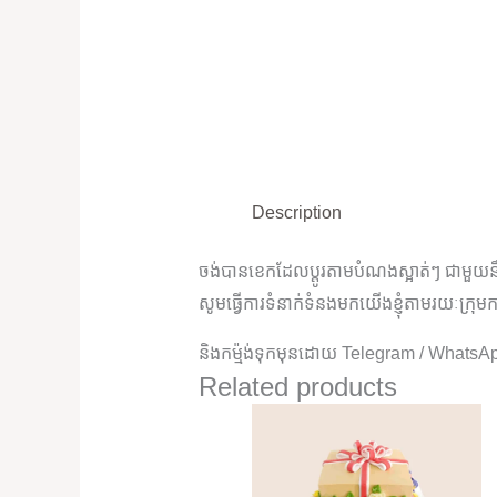
Description
ចង់បានខេកដែលប្តូរតាមបំណងស្អាត់ៗ ជាមួយនឹង
សូមធ្វើការទំនាក់ទំនងមកយើងខ្ញុំតាមរយៈក្រុមក
និងកម្ម៉ង់ទុកមុនដោយ Telegram / WhatsA
Related products