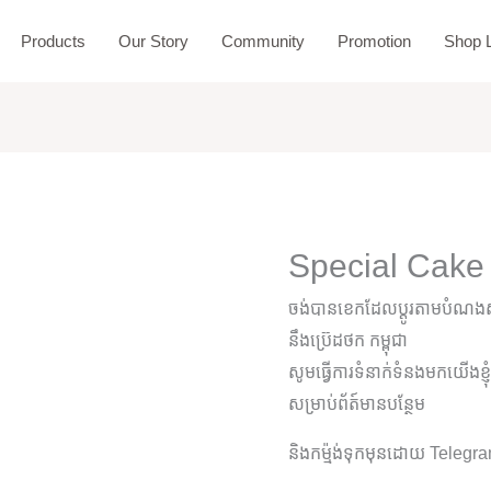
Products
Our Story
Community
Promotion
Shop L
Special Cake
ចង់បានខេកដែលប្តូរតាមបំណងស្
នឹងប្រ៊េដថក កម្ពុជា
សូមធ្វើការទំនាក់ទំនងមកយើងខ្ញ
សម្រាប់ព័ត៍មានបន្ថែម
និងកម្ម៉ង់ទុកមុនដោយ Teleg