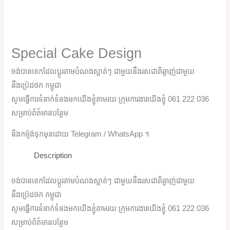
Special Cake Design
ចង់បានខេកដែលប្តូរតាមបំណងស្អាត់ៗ ជាមួយនឹងរសជាតិឆ្ងាញ់ជាមួយ
នឹងប្រ៊េដថក កម្ពុជា
សូមធ្វើការទំនាក់ទំនងមកយើងខ្ញុំតាមរយៈក្រុមការងារយើងខ្ញុំ 061 222 036
សម្រាប់ព័ត៍មានបន្ថែម
និងកម្ម៉ង់ទុកមុនដោយ Telegram / WhatsApp ។
Description
ចង់បានខេកដែលប្តូរតាមបំណងស្អាត់ៗ ជាមួយនឹងរសជាតិឆ្ងាញ់ជាមួយ
នឹងប្រ៊េដថក កម្ពុជា
សូមធ្វើការទំនាក់ទំនងមកយើងខ្ញុំតាមរយៈក្រុមការងារយើងខ្ញុំ 061 222 036
សម្រាប់ព័ត៍មានបន្ថែម