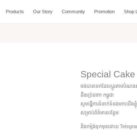
Products
Our Story
Community
Promotion
Shop L
Special Cake
ចង់បានខេកដែលប្តូរតាមបំណងស្
នឹងប្រ៊េដថក កម្ពុជា
សូមធ្វើការទំនាក់ទំនងមកយើងខ្ញ
សម្រាប់ព័ត៍មានបន្ថែម
និងកម្ម៉ង់ទុកមុនដោយ Teleg