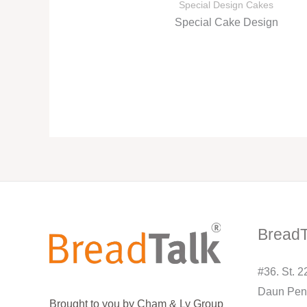
Special Design Cakes
Special Cake Design
BreadT
#36. St. 
Daun Pen
Brought to you by Cham & Ly Group