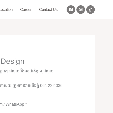
ocation
Career
Contact Us
 Design
អាត់ៗ ជាមួយនឹងរសជាតិឆ្ងាញ់ជាមួយ
ុំតាមរយៈក្រុមការងារយើងខ្ញុំ 061 222 036
ram / WhatsApp ។