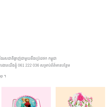
រសជាតិឆ្ងាញ់ជាមួយនឹងប្រ៊េដថក កម្ពុជា
ារងារយើងខ្ញុំ 061 222 036 សម្រាប់ព័ត៍មានបន្ថែម
pp ។