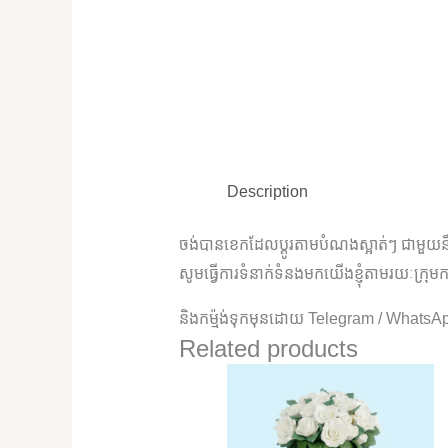
Description
ចង់បានខេកដែលប្តូរតាមបំណងស្អាត់ៗ ជាមួយនឹង
សូមធ្វើការទំនាក់ទំនងមកយើងខ្ញុំតាមរយៈក្រុមក
និងកម្ម៉ង់ទុកមុនដោយ Telegram / WhatsA
Related products