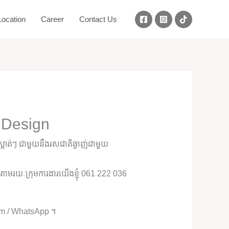
ocation
Career
Contact Us
 Design
អាត់ៗ ជាមួយនឹងរសជាតិឆ្ងាញ់ជាមួយ
ុំតាមរយៈក្រុមការងារយើងខ្ញុំ 061 222 036
ram / WhatsApp ។