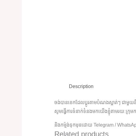
Description
ចង់បានខេកដែលប្តូរតាមបំណងស្អាត់ៗ ជាមួយនឹង
សូមធ្វើការទំនាក់ទំនងមកយើងខ្ញុំតាមរយៈក្រុមក
និងកម្ម៉ង់ទុកមុនដោយ Telegram / WhatsA
Related products