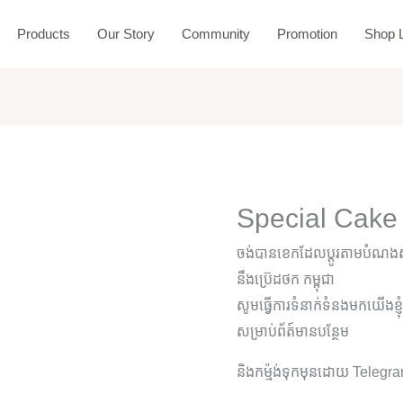
Products
Our Story
Community
Promotion
Shop L
Special Cake
ចង់បានខេកដែលប្តូរតាមបំណងស្
នឹងប្រ៊េដថក កម្ពុជា
សូមធ្វើការទំនាក់ទំនងមកយើងខ្ញ
សម្រាប់ព័ត៍មានបន្ថែម
និងកម្ម៉ង់ទុកមុនដោយ Teleg