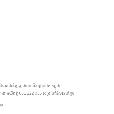
រសជាតិឆ្ងាញ់ជាមួយនឹងប្រ៊េដថក កម្ពុជា
ារងារយើងខ្ញុំ 061 222 036 សម្រាប់ព័ត៍មានបន្ថែម
pp ។