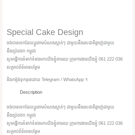
Special Cake Design
ចង់បានខេកដែលប្តូរតាមបំណងស្អាត់ៗ ជាមួយនឹងរសជាតិឆ្ងាញ់ជាមួយ
នឹងប្រ៊េដថក កម្ពុជា
សូមធ្វើការទំនាក់ទំនងមកយើងខ្ញុំតាមរយៈក្រុមការងារយើងខ្ញុំ 061 222 036
សម្រាប់ព័ត៍មានបន្ថែម
និងកម្ម៉ង់ទុកមុនដោយ Telegram / WhatsApp ។
Description
ចង់បានខេកដែលប្តូរតាមបំណងស្អាត់ៗ ជាមួយនឹងរសជាតិឆ្ងាញ់ជាមួយ
នឹងប្រ៊េដថក កម្ពុជា
សូមធ្វើការទំនាក់ទំនងមកយើងខ្ញុំតាមរយៈក្រុមការងារយើងខ្ញុំ 061 222 036
សម្រាប់ព័ត៍មានបន្ថែម