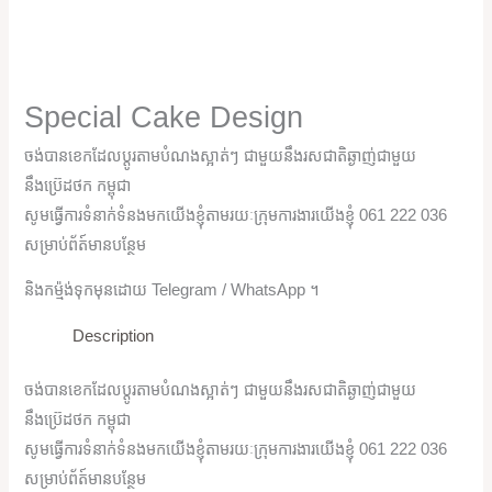
Special Cake Design
ចង់បានខេកដែលប្តូរតាមបំណងស្អាត់ៗ ជាមួយនឹងរសជាតិឆ្ងាញ់ជាមួយ
នឹងប្រ៊េដថក កម្ពុជា
សូមធ្វើការទំនាក់ទំនងមកយើងខ្ញុំតាមរយៈក្រុមការងារយើងខ្ញុំ 061 222 036
សម្រាប់ព័ត៍មានបន្ថែម
និងកម្ម៉ង់ទុកមុនដោយ Telegram / WhatsApp ។
Description
ចង់បានខេកដែលប្តូរតាមបំណងស្អាត់ៗ ជាមួយនឹងរសជាតិឆ្ងាញ់ជាមួយ
នឹងប្រ៊េដថក កម្ពុជា
សូមធ្វើការទំនាក់ទំនងមកយើងខ្ញុំតាមរយៈក្រុមការងារយើងខ្ញុំ 061 222 036
សម្រាប់ព័ត៍មានបន្ថែម