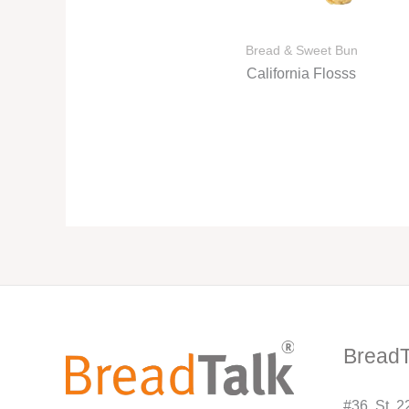
Bread & Sweet Bun
California Flosss
BreadT
#36. St. 