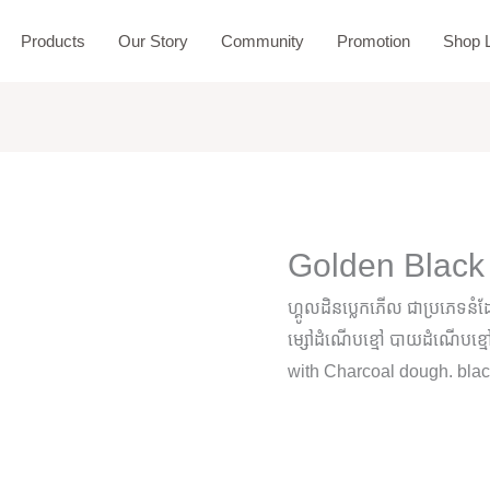
Products
Our Story
Community
Promotion
Shop L
Golden Black
ហ្គូលដិនប្លេកភើល ជាប្រភេទនំ
ម្សៅដំណើបខ្មៅ បាយដំណើបខ្មៅ
with Charcoal dough. blac