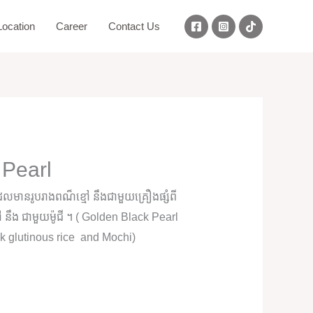
ocation
Career
Contact Us
 Pearl
ដែលមានរូបរាងពណ៏ខ្មៅ នឹងជាមួយគ្រឿងផ្សំពី
 នឹង ជាមួយម៉ូជី ។ ( Golden Black Pearl
k glutinous rice and Mochi)