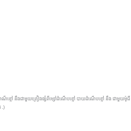
ពណ៏ខ្មៅ នឹងជាមួយគ្រឿងផ្សំពីម្សៅដំណើបខ្មៅ បាយដំណើបខ្មៅ នឹង ជាមួយម៉ូ
 .)